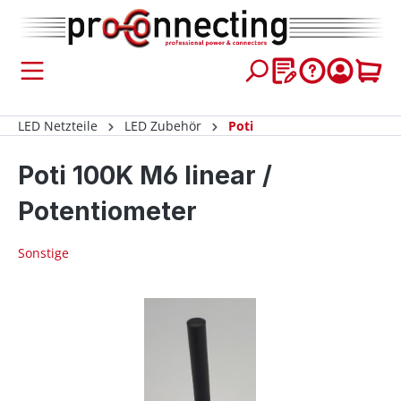
inhalt springen
LED Netzteile
LED Zubehör
Poti
Poti 100K M6 linear /
Potentiometer
Sonstige