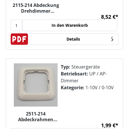
2115-214 Abdeckung
Drehdimmer
8,52 €*
Zentralscheibe für
Dimmer UP
In den Warenkorb
Details
Typ:
Steuergeräte
Betriebsart:
UP / AP-
Dimmer
Kategorie:
1-10V / 0-10V
2511-214
Abdeckrahmen
1,99 €*
(1fach)