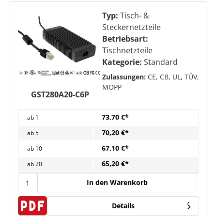
Typ:
Tisch- &
Steckernetzteile
Betriebsart:
Tischnetzteile
Kategorie:
Standard
Zulassungen:
CE, CB, UL, TÜV,
MOPP
GST280A20-C6P
73,70 €*
ab
1
70,20 €*
ab
5
67,10 €*
ab
10
65,20 €*
ab
20
In den Warenkorb
Details