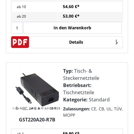
54,60 €*
ab
10
53,00 €*
ab
20
In den Warenkorb
Details
Typ:
Tisch- &
Steckernetzteile
Betriebsart:
Tischnetzteile
Kategorie:
Standard
Zulassungen:
CE, CB, UL, TÜV,
MOPP
GST220A20-R7B
59,90 €*
ab
1