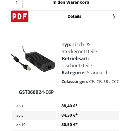
In den Warenkorb
Details
Typ:
Tisch- &
Steckernetzteile
Betriebsart:
Tischnetzteile
Kategorie:
Standard
Zulassungen:
CE, CB, UL, CCC
GST360B24-C6P
88,40 €*
ab
1
84,30 €*
ab
5
80,50 €*
ab
10