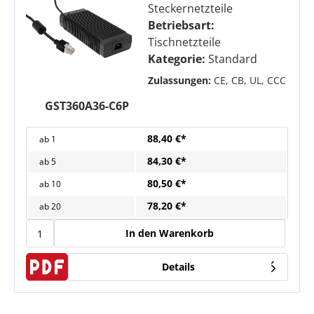
Steckernetzteile
Betriebsart:
Tischnetzteile
Kategorie:
Standard
Zulassungen:
CE, CB, UL, CCC
GST360A36-C6P
88,40 €*
ab
1
84,30 €*
ab
5
80,50 €*
ab
10
78,20 €*
ab
20
In den Warenkorb
Details