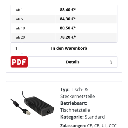
88,40 €*
ab
1
84,30 €*
ab
5
80,50 €*
ab
10
78,20 €*
ab
20
In den Warenkorb
Details
Typ:
Tisch- &
Steckernetzteile
Betriebsart:
Tischnetzteile
Kategorie:
Standard
Zulassungen:
CE, CB, UL, CCC