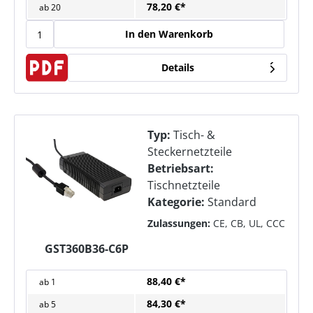
78,20 €*
ab
20
In den Warenkorb
Details
Typ:
Tisch- &
Steckernetzteile
Betriebsart:
Tischnetzteile
Kategorie:
Standard
Zulassungen:
CE, CB, UL, CCC
GST360B36-C6P
88,40 €*
ab
1
84,30 €*
ab
5