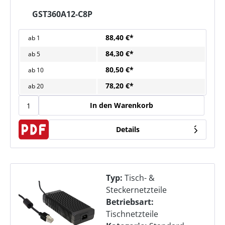
GST360A12-C8P
88,40 €*
ab
1
84,30 €*
ab
5
80,50 €*
ab
10
78,20 €*
ab
20
In den Warenkorb
Details
Typ:
Tisch- &
Steckernetzteile
Betriebsart:
Tischnetzteile