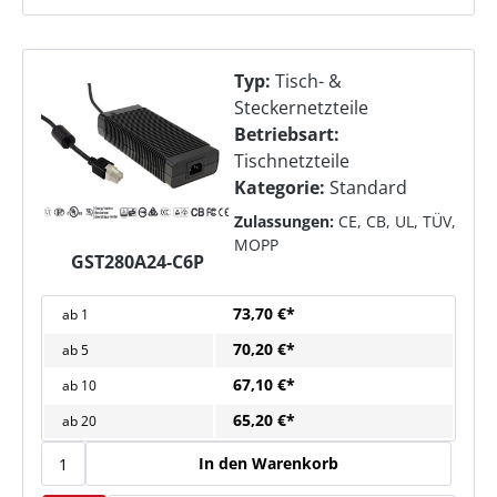
Typ:
Tisch- &
Steckernetzteile
Betriebsart:
Tischnetzteile
Kategorie:
Standard
Zulassungen:
CE, CB, UL, TÜV,
MOPP
GST280A24-C6P
73,70 €*
ab
1
70,20 €*
ab
5
67,10 €*
ab
10
65,20 €*
ab
20
In den Warenkorb