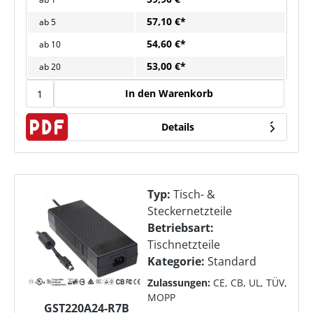
57,10 €*
ab
5
54,60 €*
ab
10
53,00 €*
ab
20
In den Warenkorb
Details
Typ:
Tisch- &
Steckernetzteile
Betriebsart:
Tischnetzteile
Kategorie:
Standard
Zulassungen:
CE, CB, UL, TÜV,
MOPP
GST220A24-R7B