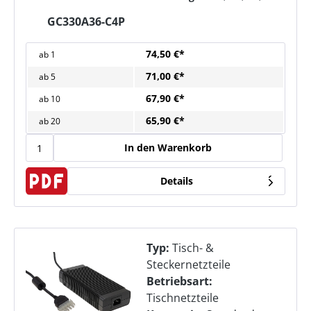
GC330A36-C4P
74,50 €*
ab
1
71,00 €*
ab
5
67,90 €*
ab
10
65,90 €*
ab
20
In den Warenkorb
Details
Typ:
Tisch- &
Steckernetzteile
Betriebsart:
Tischnetzteile