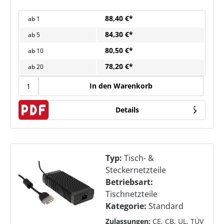
88,40 €*
ab
1
84,30 €*
ab
5
80,50 €*
ab
10
78,20 €*
ab
20
In den Warenkorb
Details
Typ:
Tisch- &
Steckernetzteile
Betriebsart:
Tischnetzteile
Kategorie:
Standard
Zulassungen:
CE, CB, UL, TÜV