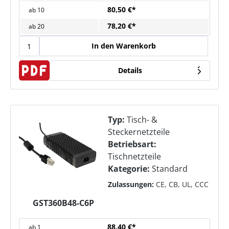
80,50 €*
ab
10
78,20 €*
ab
20
In den Warenkorb
Details
Typ:
Tisch- &
Steckernetzteile
Betriebsart:
Tischnetzteile
Kategorie:
Standard
Zulassungen:
CE, CB, UL, CCC
GST360B48-C6P
88,40 €*
ab
1