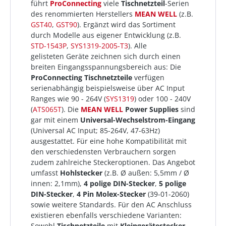
führt
ProConnecting
viele
Tischnetzteil
-Serien
des renommierten Herstellers
MEAN WELL
(z.B.
GST40
,
GST90
). Ergänzt wird das Sortiment
durch Modelle aus eigener Entwicklung (z.B.
STD-1543P
,
SYS1319-2005-T3
). Alle
gelisteten Geräte zeichnen sich durch einen
breiten Eingangsspannungsbereich aus: Die
ProConnecting
Tischnetzteile
verfügen
serienabhängig beispielsweise über AC Input
Ranges wie 90 - 264V (
SYS1319
) oder 100 - 240V
(
ATS065T
). Die
MEAN WELL
Power Supplies
sind
gar mit einem
Universal-Wechselstrom-Eingang
(Universal AC Input; 85-264V, 47-63Hz)
ausgestattet. Für eine hohe Kompatibilität mit
den verschiedensten Verbrauchern sorgen
zudem zahlreiche Steckeroptionen. Das Angebot
umfasst
Hohlstecker
(z.B. Ø außen: 5,5mm / Ø
innen: 2,1mm),
4 polige DIN-Stecker
,
5 polige
DIN-Stecker
,
4 Pin Molex-Stecker
(39-01-2060)
sowie weitere Standards. Für den AC Anschluss
existieren ebenfalls verschiedene Varianten:
Sowohl
Tischnetzteile
mit
Kleingerätestecker