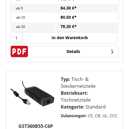
84,30 €*
ab
5
80,50 €*
ab
10
78,20 €*
ab
20
In den Warenkorb
Details
Typ:
Tisch- &
Steckernetzteile
Betriebsart:
Tischnetzteile
Kategorie:
Standard
Zulassungen:
CE, CB, UL, CCC
GST360B55-C6P