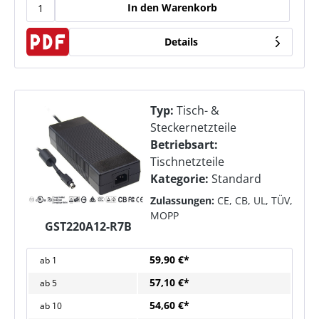
In den Warenkorb
Details
Typ:
Tisch- &
Steckernetzteile
Betriebsart:
Tischnetzteile
Kategorie:
Standard
Zulassungen:
CE, CB, UL, TÜV,
MOPP
GST220A12-R7B
59,90 €*
ab
1
57,10 €*
ab
5
54,60 €*
ab
10