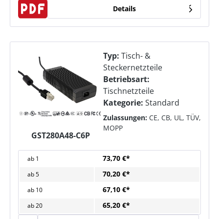
Details
Typ:
Tisch- &
Steckernetzteile
Betriebsart:
Tischnetzteile
Kategorie:
Standard
Zulassungen:
CE, CB, UL, TÜV,
MOPP
GST280A48-C6P
73,70 €*
ab
1
70,20 €*
ab
5
67,10 €*
ab
10
65,20 €*
ab
20