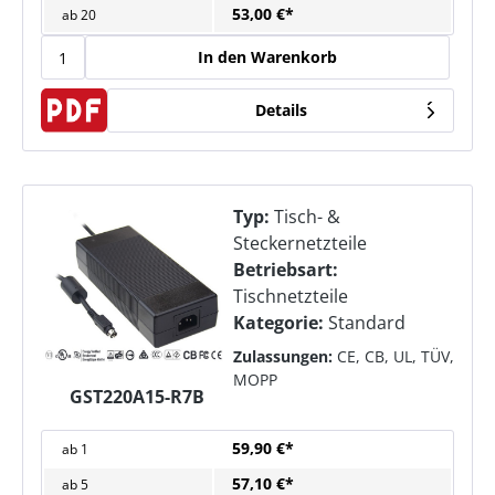
53,00 €*
ab
20
In den Warenkorb
Details
Typ:
Tisch- &
Steckernetzteile
Betriebsart:
Tischnetzteile
Kategorie:
Standard
Zulassungen:
CE, CB, UL, TÜV,
MOPP
GST220A15-R7B
59,90 €*
ab
1
57,10 €*
ab
5