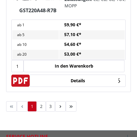
MOPP
GST220A48-R7B
59,90 €*
ab
1
57,10 €*
ab
5
54,60 €*
ab
10
53,00 €*
ab
20
In den Warenkorb
Details
1
2
3
SERVICE HOTLINE