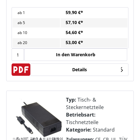
59,90 €*
ab
1
57,10 €*
ab
5
54,60 €*
ab
10
53,00 €*
ab
20
In den Warenkorb
Details
Typ:
Tisch- &
Steckernetzteile
Betriebsart:
Tischnetzteile
Kategorie:
Standard
Zulassungen:
CE, CB, UL, TÜV,