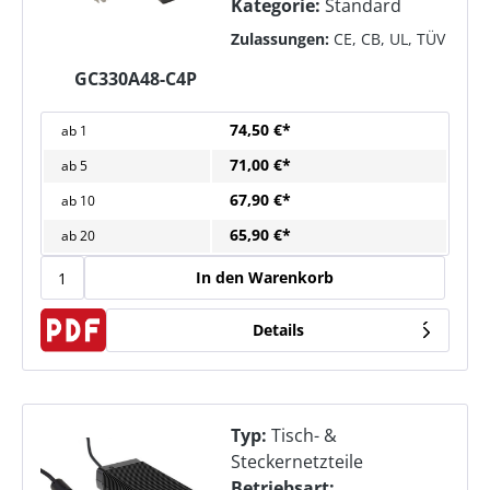
Kategorie:
Standard
Zulassungen:
CE, CB, UL, TÜV
GC330A48-C4P
74,50 €*
ab
1
71,00 €*
ab
5
67,90 €*
ab
10
65,90 €*
ab
20
In den Warenkorb
Details
Typ:
Tisch- &
Steckernetzteile
Betriebsart: