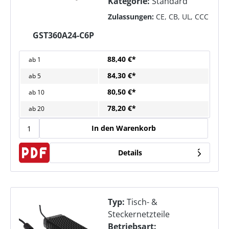
Kategorie:
Standard
Zulassungen:
CE, CB, UL, CCC
GST360A24-C6P
88,40 €*
ab
1
84,30 €*
ab
5
80,50 €*
ab
10
78,20 €*
ab
20
In den Warenkorb
Details
Typ:
Tisch- &
Steckernetzteile
Betriebsart: