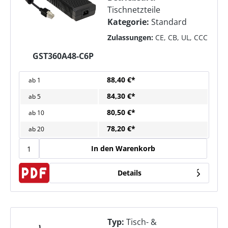
Tischnetzteile
Kategorie:
Standard
Zulassungen:
CE, CB, UL, CCC
GST360A48-C6P
88,40 €*
ab
1
84,30 €*
ab
5
80,50 €*
ab
10
78,20 €*
ab
20
In den Warenkorb
Details
Typ:
Tisch- &