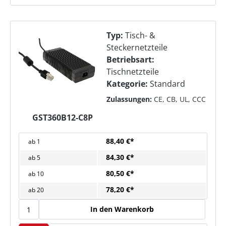
Typ:
Tisch- &
Steckernetzteile
Betriebsart:
Tischnetzteile
Kategorie:
Standard
Zulassungen:
CE, CB, UL, CCC
GST360B12-C8P
88,40 €*
ab
1
84,30 €*
ab
5
80,50 €*
ab
10
78,20 €*
ab
20
In den Warenkorb