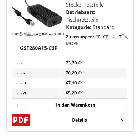
Steckernetzteile
Betriebsart:
Tischnetzteile
Kategorie:
Standard
Zulassungen:
CE, CB, UL, TÜV,
MOPP
GST280A15-C6P
73,70 €*
ab
1
70,20 €*
ab
5
67,10 €*
ab
10
65,20 €*
ab
20
In den Warenkorb
Details