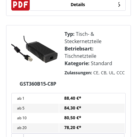
Details
Typ:
Tisch- &
Steckernetzteile
Betriebsart:
Tischnetzteile
Kategorie:
Standard
Zulassungen:
CE, CB, UL, CCC
GST360B15-C8P
88,40 €*
ab
1
84,30 €*
ab
5
80,50 €*
ab
10
78,20 €*
ab
20