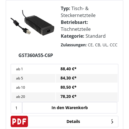
Typ:
Tisch- &
Steckernetzteile
Betriebsart:
Tischnetzteile
Kategorie:
Standard
Zulassungen:
CE, CB, UL, CCC
GST360A55-C6P
88,40 €*
ab
1
84,30 €*
ab
5
80,50 €*
ab
10
78,20 €*
ab
20
In den Warenkorb
Details