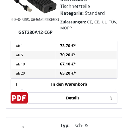
Tischnetzteile
Kategorie:
Standard
Zulassungen:
CE, CB, UL, TÜV,
MOPP
GST280A12-C6P
73,70 €*
ab
1
70,20 €*
ab
5
67,10 €*
ab
10
65,20 €*
ab
20
In den Warenkorb
Details
Typ:
Tisch- &