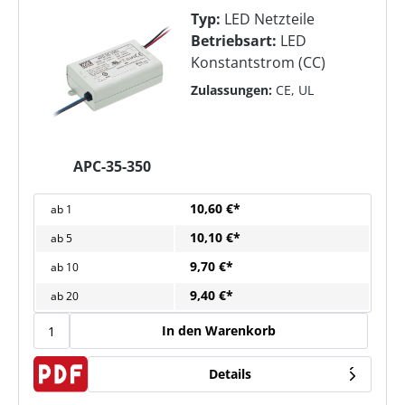
Typ:
LED Netzteile
Betriebsart:
LED
Konstantstrom (CC)
Zulassungen:
CE, UL
APC-35-350
10,60 €*
ab
1
10,10 €*
ab
5
9,70 €*
ab
10
9,40 €*
ab
20
In den Warenkorb
Details