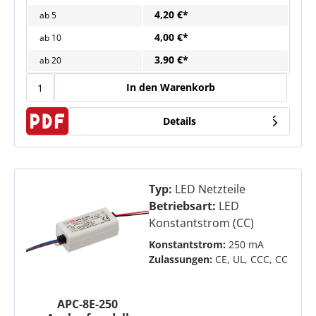
4,20 €*
ab
5
4,00 €*
ab
10
3,90 €*
ab
20
In den Warenkorb
Details
Typ:
LED Netzteile
Betriebsart:
LED
Konstantstrom (CC)
Konstantstrom:
250 mA
Zulassungen:
CE, UL, CCC, CC
APC-8E-250