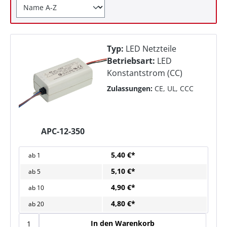
Typ:
LED Netzteile
Betriebsart:
LED
Konstantstrom (CC)
Zulassungen:
CE, UL, CCC
APC-12-350
5,40 €*
ab
1
5,10 €*
ab
5
4,90 €*
ab
10
4,80 €*
ab
20
In den Warenkorb