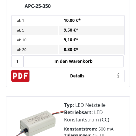
APC-25-350
10,00 €*
ab
1
9,50 €*
ab
5
9,10 €*
ab
10
8,80 €*
ab
20
In den Warenkorb
Details
Typ:
LED Netzteile
Betriebsart:
LED
Konstantstrom (CC)
Konstantstrom:
500 mA
Zulassungen:
CE, UL