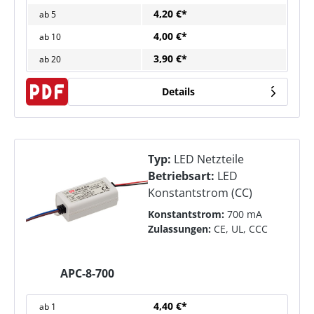
4,20 €*
ab
5
4,00 €*
ab
10
3,90 €*
ab
20
Details
Typ:
LED Netzteile
Betriebsart:
LED
Konstantstrom (CC)
Konstantstrom:
700 mA
Zulassungen:
CE, UL, CCC
APC-8-700
4,40 €*
ab
1