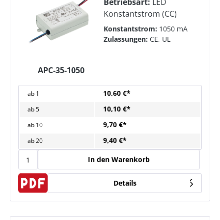
Betriebsart:
LED
Konstantstrom (CC)
Konstantstrom:
1050 mA
Zulassungen:
CE, UL
APC-35-1050
10,60 €*
ab
1
10,10 €*
ab
5
9,70 €*
ab
10
9,40 €*
ab
20
In den Warenkorb
Details