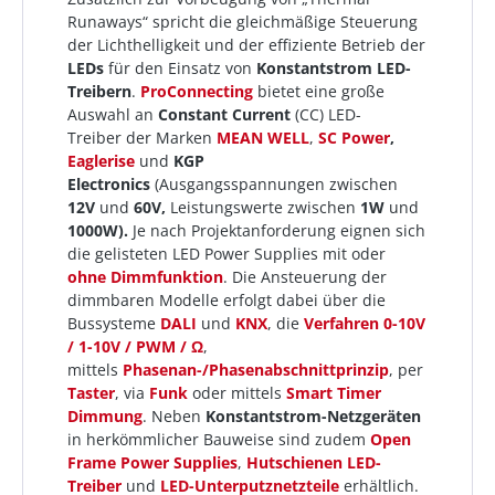
Runaways“ spricht die gleichmäßige Steuerung
der Lichthelligkeit und der effiziente Betrieb der
LEDs
für den Einsatz von
Konstantstrom LED-
Treibern
.
ProConnecting
bietet eine große
Auswahl an
Constant Current
(CC) LED-
Treiber der Marken
MEAN WELL
,
SC Power
,
Eaglerise
und
KGP
Electronics
(Ausgangsspannungen zwischen
12V
und
60V,
Leistungswerte zwischen
1W
und
1000W).
Je nach Projektanforderung eignen sich
die gelisteten LED Power Supplies mit oder
ohne Dimmfunktion
. Die Ansteuerung der
dimmbaren Modelle erfolgt dabei über die
Bussysteme
DALI
und
KNX
, die
Verfahren 0-10V
/ 1-10V / PWM / Ω
,
mittels
Phasenan-/Phasenabschnittprinzip
, per
Taster
, via
Funk
oder mittels
Smart Timer
Dimmung
. Neben
Konstantstrom-Netzgeräten
in herkömmlicher Bauweise sind zudem
Open
Frame Power Supplies
,
Hutschienen LED-
Treiber
und
LED-Unterputznetzteile
erhältlich.