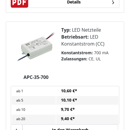
Details
Typ:
LED Netzteile
Betriebsart:
LED
Konstantstrom (CC)
Konstantstrom:
700 mA
Zulassungen:
CE, UL
APC-35-700
10,60 €*
ab
1
10,10 €*
ab
5
9,70 €*
ab
10
9,40 €*
ab
20
In den Warenkorb