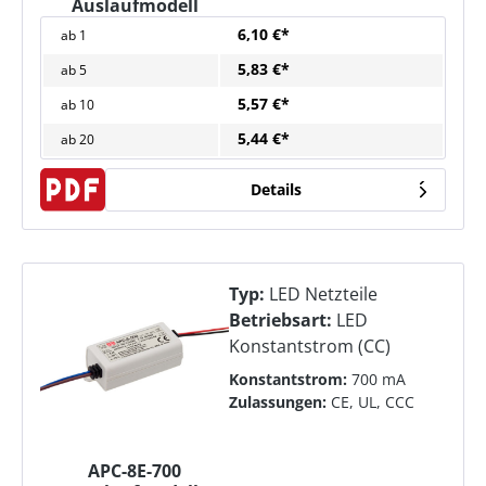
Auslaufmodell
6,10 €*
ab
1
5,83 €*
ab
5
5,57 €*
ab
10
5,44 €*
ab
20
Details
Typ:
LED Netzteile
Betriebsart:
LED
Konstantstrom (CC)
Konstantstrom:
700 mA
Zulassungen:
CE, UL, CCC
APC-8E-700