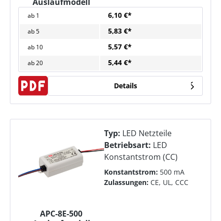
Auslaufmodell
6,10 €*
ab
1
5,83 €*
ab
5
5,57 €*
ab
10
5,44 €*
ab
20
Details
Typ:
LED Netzteile
Betriebsart:
LED
Konstantstrom (CC)
Konstantstrom:
500 mA
Zulassungen:
CE, UL, CCC
APC-8E-500