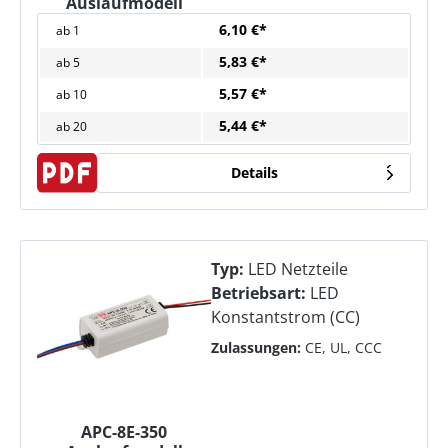
Auslaufmodell
6,10 €*
ab
1
5,83 €*
ab
5
5,57 €*
ab
10
5,44 €*
ab
20
Details
Typ:
LED Netzteile
Betriebsart:
LED
Konstantstrom (CC)
Zulassungen:
CE, UL, CCC
APC-8E-350