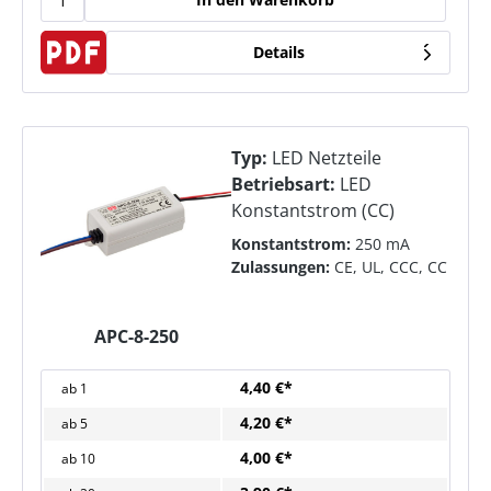
Details
Typ:
LED Netzteile
Betriebsart:
LED
Konstantstrom (CC)
Konstantstrom:
250 mA
Zulassungen:
CE, UL, CCC, CC
APC-8-250
4,40 €*
ab
1
4,20 €*
ab
5
4,00 €*
ab
10