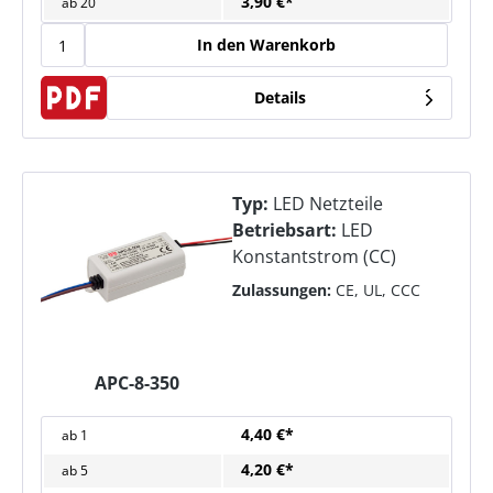
3,90 €*
ab
20
In den Warenkorb
Details
Typ:
LED Netzteile
Betriebsart:
LED
Konstantstrom (CC)
Zulassungen:
CE, UL, CCC
APC-8-350
4,40 €*
ab
1
4,20 €*
ab
5