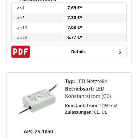
7,69 €*
ab
1
7,30 €*
ab
5
7,03 €*
ab
10
6,77 €*
ab
20
Details
Typ:
LED Netzteile
Betriebsart:
LED
Konstantstrom (CC)
Konstantstrom:
1050 mA
Zulassungen:
CE, UL
APC-25-1050