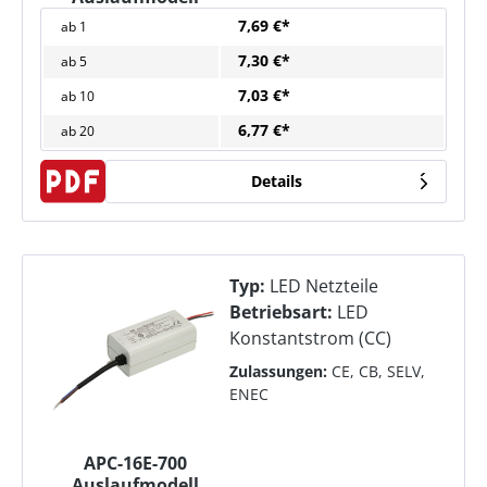
7,69 €*
ab
1
7,30 €*
ab
5
7,03 €*
ab
10
6,77 €*
ab
20
Details
Typ:
LED Netzteile
Betriebsart:
LED
Konstantstrom (CC)
Zulassungen:
CE, CB, SELV,
ENEC
APC-16E-700
Auslaufmodell