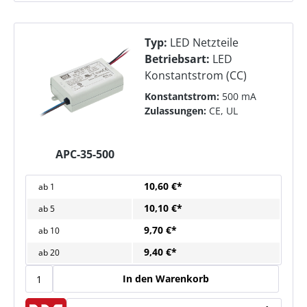
Typ:
LED Netzteile
Betriebsart:
LED
Konstantstrom (CC)
Konstantstrom:
500 mA
Zulassungen:
CE, UL
APC-35-500
10,60 €*
ab
1
10,10 €*
ab
5
9,70 €*
ab
10
9,40 €*
ab
20
In den Warenkorb