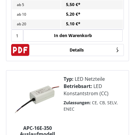
5,50 €*
ab
5
5,20 €*
ab
10
5,10 €*
ab
20
In den Warenkorb
Details
Typ:
LED Netzteile
Betriebsart:
LED
Konstantstrom (CC)
Zulassungen:
CE, CB, SELV,
ENEC
APC-16E-350
Auslaufmodell