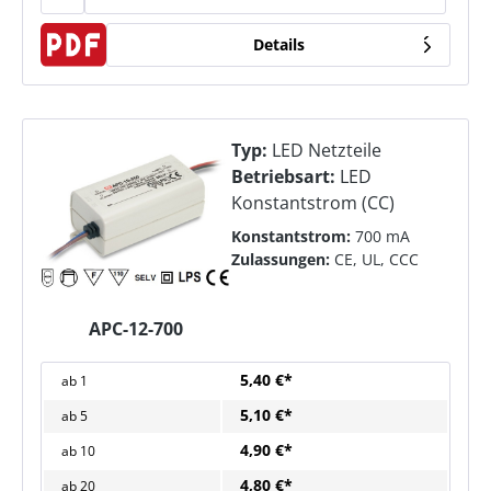
Details
Typ:
LED Netzteile
Betriebsart:
LED
Konstantstrom (CC)
Konstantstrom:
700 mA
Zulassungen:
CE, UL, CCC
APC-12-700
5,40 €*
ab
1
5,10 €*
ab
5
4,90 €*
ab
10
4,80 €*
ab
20