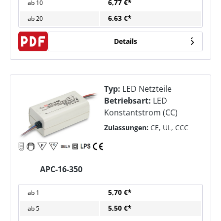
6,77 €*
ab
10
6,63 €*
ab
20
Details
Typ:
LED Netzteile
Betriebsart:
LED
Konstantstrom (CC)
Zulassungen:
CE, UL, CCC
APC-16-350
5,70 €*
ab
1
5,50 €*
ab
5