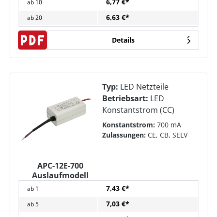
6,77 €*
ab
10
6,63 €*
ab
20
Details
Typ:
LED Netzteile
Betriebsart:
LED
Konstantstrom (CC)
Konstantstrom:
700 mA
Zulassungen:
CE, CB, SELV
APC-12E-700
Auslaufmodell
7,43 €*
ab
1
7,03 €*
ab
5