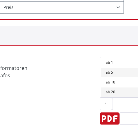
Preis
ab
1
sformatoren
ab
5
rafos
ab
10
ab
20