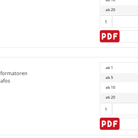
ab
20
ab
1
sformatoren
ab
5
rafos
ab
10
ab
20