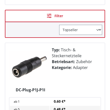
Filter
Typ:
Tisch- &
Steckernetzteile
Betriebsart:
Zubehör
Kategorie:
Adapter
DC-Plug-P1J-P1I
0,60 €*
ab
1
0,48 €*
ab
5