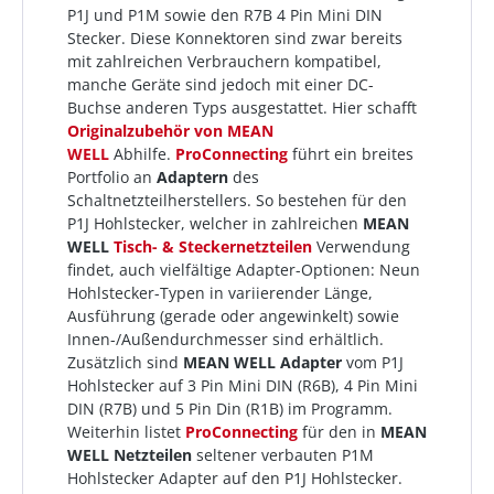
P1J und P1M sowie den R7B 4 Pin Mini DIN
Stecker. Diese Konnektoren sind zwar bereits
mit zahlreichen Verbrauchern kompatibel,
manche Geräte sind jedoch mit einer DC-
Buchse anderen Typs ausgestattet. Hier schafft
Originalzubehör von
MEAN
WELL
Abhilfe.
ProConnecting
führt ein breites
Portfolio an
Adaptern
des
Schaltnetzteilherstellers. So bestehen für den
P1J Hohlstecker, welcher in zahlreichen
MEAN
WELL
Tisch- & Steckernetzteilen
Verwendung
findet, auch vielfältige Adapter-Optionen: Neun
Hohlstecker-Typen in variierender Länge,
Ausführung (gerade oder angewinkelt) sowie
Innen-/Außendurchmesser sind erhältlich.
Zusätzlich sind
MEAN WELL Adapter
vom P1J
Hohlstecker auf 3 Pin Mini DIN (R6B), 4 Pin Mini
DIN (R7B) und 5 Pin Din (R1B) im Programm.
Weiterhin listet
ProConnecting
für den in
MEAN
WELL Netzteilen
seltener verbauten P1M
Hohlstecker Adapter auf den P1J Hohlstecker.