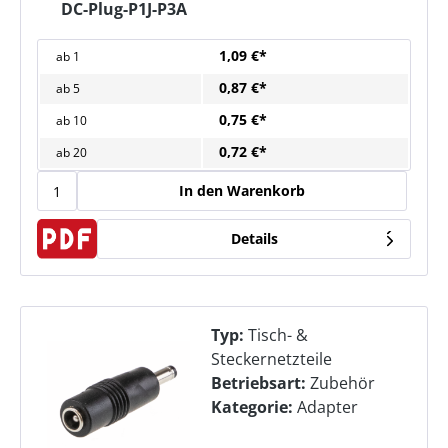
DC-Plug-P1J-P3A
1,09 €*
ab
1
0,87 €*
ab
5
0,75 €*
ab
10
0,72 €*
ab
20
In den Warenkorb
Details
Typ:
Tisch- &
Steckernetzteile
Betriebsart:
Zubehör
Kategorie:
Adapter