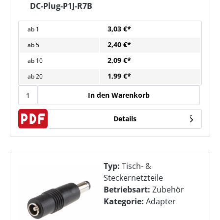
DC-Plug-P1J-R7B
3,03 €*
ab
1
2,40 €*
ab
5
2,09 €*
ab
10
1,99 €*
ab
20
In den Warenkorb
Details
Typ:
Tisch- &
Steckernetzteile
Betriebsart:
Zubehör
Kategorie:
Adapter