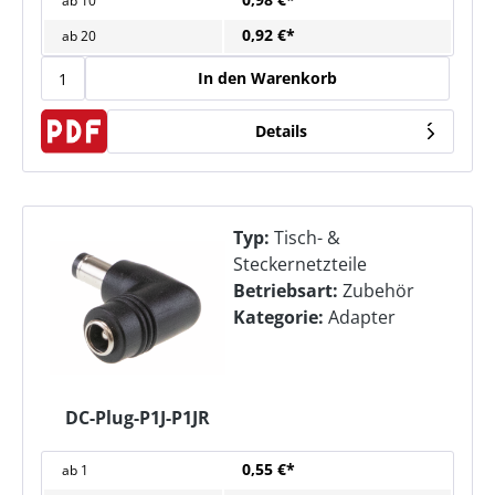
ab
10
0,92 €*
ab
20
In den Warenkorb
Details
Typ:
Tisch- &
Steckernetzteile
Betriebsart:
Zubehör
Kategorie:
Adapter
DC-Plug-P1J-P1JR
0,55 €*
ab
1