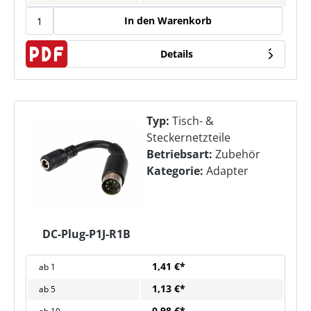
In den Warenkorb
Details
Typ:
Tisch- &
Steckernetzteile
Betriebsart:
Zubehör
Kategorie:
Adapter
DC-Plug-P1J-R1B
1,41 €*
ab
1
1,13 €*
ab
5
0,98 €*