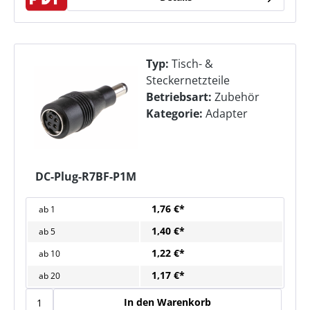
Typ:
Tisch- &
Steckernetzteile
Betriebsart:
Zubehör
Kategorie:
Adapter
DC-Plug-R7BF-P1M
1,76 €*
ab
1
1,40 €*
ab
5
1,22 €*
ab
10
1,17 €*
ab
20
In den Warenkorb