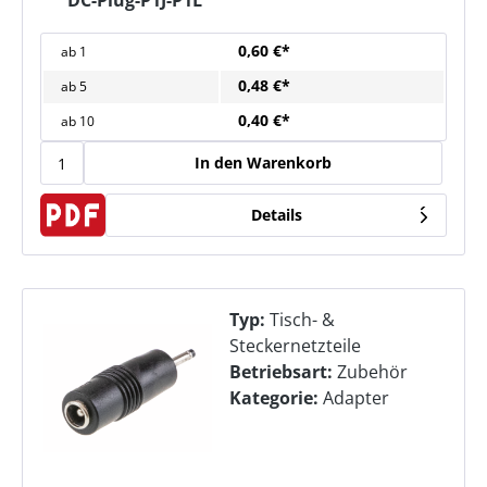
DC-Plug-P1J-P1L
0,60 €*
ab
1
0,48 €*
ab
5
0,40 €*
ab
10
In den Warenkorb
Details
Typ:
Tisch- &
Steckernetzteile
Betriebsart:
Zubehör
Kategorie:
Adapter