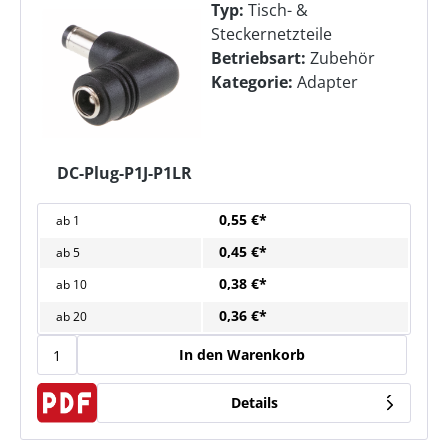
Typ:
Tisch- &
Steckernetzteile
Betriebsart:
Zubehör
Kategorie:
Adapter
DC-Plug-P1J-P1LR
0,55 €*
ab
1
0,45 €*
ab
5
0,38 €*
ab
10
0,36 €*
ab
20
In den Warenkorb
Details