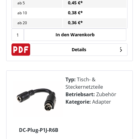
0,45 €*
ab
5
0,38 €*
ab
10
0,36 €*
ab
20
In den Warenkorb
Details
Typ:
Tisch- &
Steckernetzteile
Betriebsart:
Zubehör
Kategorie:
Adapter
DC-Plug-P1J-R6B