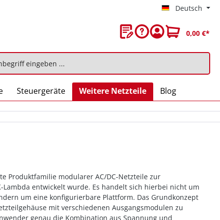
Deutsch
0,00 €*
e
Steuergeräte
Weitere Netzteile
Blog
erte Produktfamilie modularer AC/DC-Netzteile zur
Lambda entwickelt wurde. Es handelt sich hierbei nicht um
sondern um eine konfigurierbare Plattform. Das Grundkonzept
 Netzteilgehäuse mit verschiedenen Ausgangsmodulen zu
Anwender genau die Kombination aus Spannung und