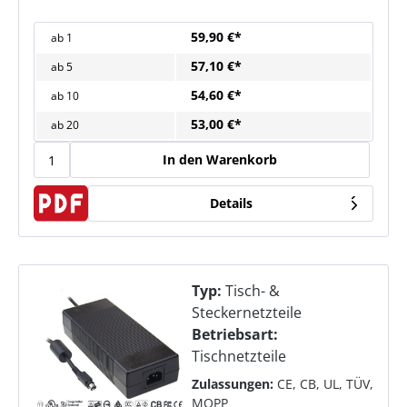
59,90 €*
ab
1
57,10 €*
ab
5
54,60 €*
ab
10
53,00 €*
ab
20
In den Warenkorb
Details
Typ:
Tisch- &
Steckernetzteile
Betriebsart:
Tischnetzteile
Zulassungen:
CE, CB, UL, TÜV,
MOPP