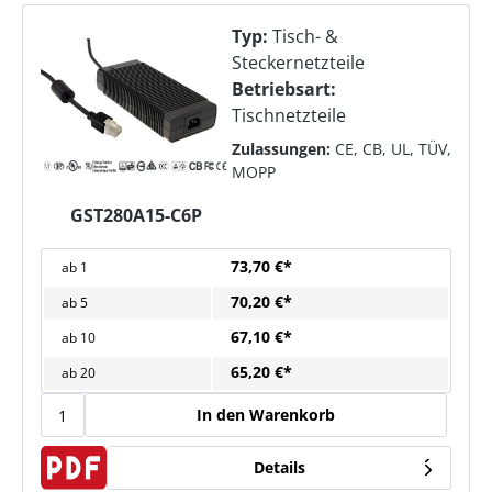
Typ:
Tisch- &
Steckernetzteile
Betriebsart:
Tischnetzteile
Zulassungen:
CE, CB, UL, TÜV,
MOPP
GST280A15-C6P
73,70 €*
ab
1
70,20 €*
ab
5
67,10 €*
ab
10
65,20 €*
ab
20
In den Warenkorb
Details