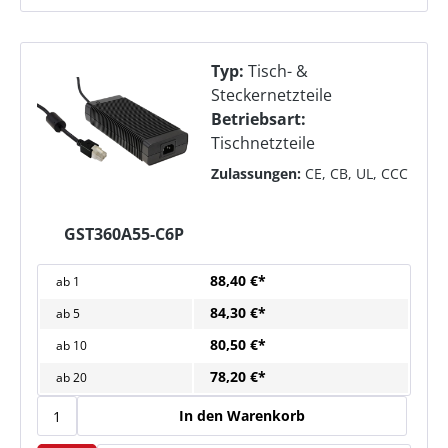
Typ:
Tisch- &
Steckernetzteile
Betriebsart:
Tischnetzteile
Zulassungen:
CE, CB, UL, CCC
GST360A55-C6P
88,40 €*
ab
1
84,30 €*
ab
5
80,50 €*
ab
10
78,20 €*
ab
20
In den Warenkorb