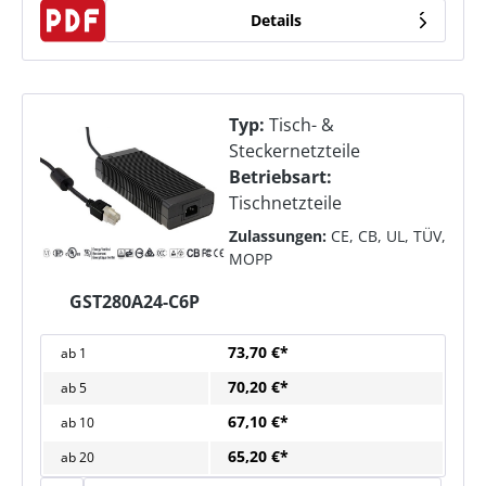
Details
Typ:
Tisch- &
Steckernetzteile
Betriebsart:
Tischnetzteile
Zulassungen:
CE, CB, UL, TÜV,
MOPP
GST280A24-C6P
73,70 €*
ab
1
70,20 €*
ab
5
67,10 €*
ab
10
65,20 €*
ab
20