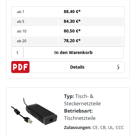
88,40 €*
ab
1
84,30 €*
ab
5
80,50 €*
ab
10
78,20 €*
ab
20
In den Warenkorb
Details
Typ:
Tisch- &
Steckernetzteile
Betriebsart:
Tischnetzteile
Zulassungen:
CE, CB, UL, CCC