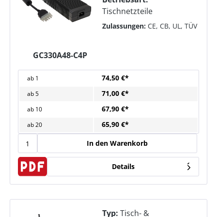
Tischnetzteile
Zulassungen:
CE, CB, UL, TÜV
GC330A48-C4P
74,50 €*
ab
1
71,00 €*
ab
5
67,90 €*
ab
10
65,90 €*
ab
20
In den Warenkorb
Details
Typ:
Tisch- &