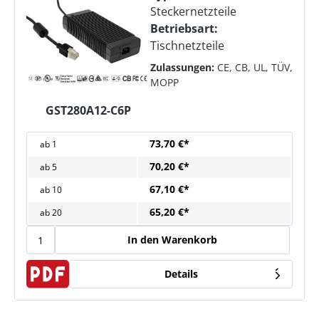
Steckernetzteile
Betriebsart:
Tischnetzteile
Zulassungen:
CE, CB, UL, TÜV,
MOPP
GST280A12-C6P
73,70 €*
ab
1
70,20 €*
ab
5
67,10 €*
ab
10
65,20 €*
ab
20
In den Warenkorb
Details