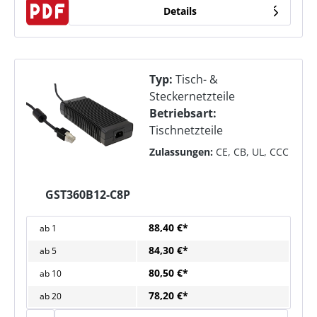
Details
Typ:
Tisch- &
Steckernetzteile
Betriebsart:
Tischnetzteile
Zulassungen:
CE, CB, UL, CCC
GST360B12-C8P
88,40 €*
ab
1
84,30 €*
ab
5
80,50 €*
ab
10
78,20 €*
ab
20