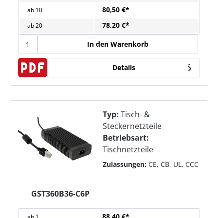
80,50 €*
ab
10
78,20 €*
ab
20
In den Warenkorb
Details
Typ:
Tisch- &
Steckernetzteile
Betriebsart:
Tischnetzteile
Zulassungen:
CE, CB, UL, CCC
GST360B36-C6P
88,40 €*
ab
1