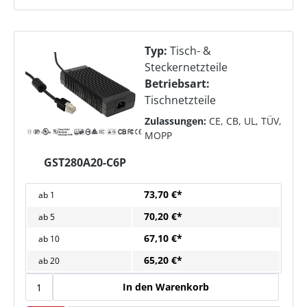
Typ:
Tisch- &
Steckernetzteile
Betriebsart:
Tischnetzteile
Zulassungen:
CE, CB, UL, TÜV,
MOPP
GST280A20-C6P
73,70 €*
ab
1
70,20 €*
ab
5
67,10 €*
ab
10
65,20 €*
ab
20
In den Warenkorb