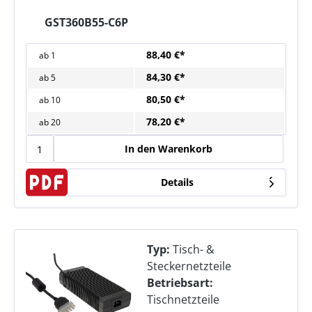
GST360B55-C6P
88,40 €*
ab
1
84,30 €*
ab
5
80,50 €*
ab
10
78,20 €*
ab
20
In den Warenkorb
Details
Typ:
Tisch- &
Steckernetzteile
Betriebsart:
Tischnetzteile