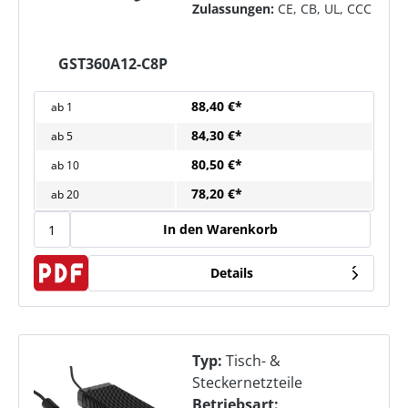
Zulassungen:
CE, CB, UL, CCC
GST360A12-C8P
88,40 €*
ab
1
84,30 €*
ab
5
80,50 €*
ab
10
78,20 €*
ab
20
In den Warenkorb
Details
Typ:
Tisch- &
Steckernetzteile
Betriebsart: