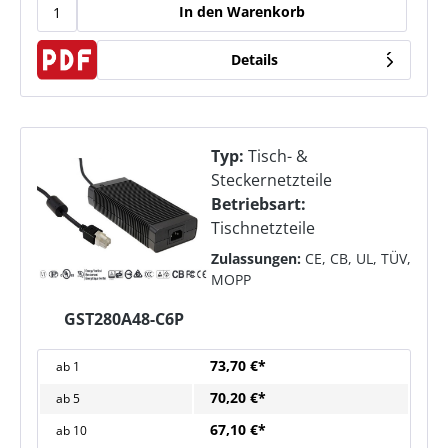
In den Warenkorb
Details
Typ:
Tisch- &
Steckernetzteile
Betriebsart:
Tischnetzteile
Zulassungen:
CE, CB, UL, TÜV,
MOPP
GST280A48-C6P
73,70 €*
ab
1
70,20 €*
ab
5
67,10 €*
ab
10