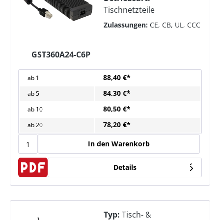
Tischnetzteile
Zulassungen:
CE, CB, UL, CCC
GST360A24-C6P
88,40 €*
ab
1
84,30 €*
ab
5
80,50 €*
ab
10
78,20 €*
ab
20
In den Warenkorb
Details
Typ:
Tisch- &