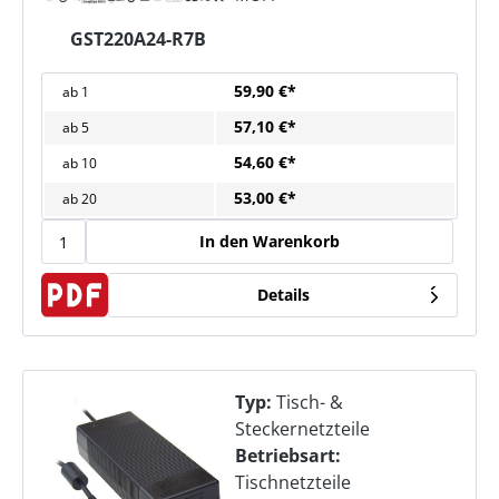
GST220A24-R7B
59,90 €*
ab
1
57,10 €*
ab
5
54,60 €*
ab
10
53,00 €*
ab
20
In den Warenkorb
Details
Typ:
Tisch- &
Steckernetzteile
Betriebsart:
Tischnetzteile