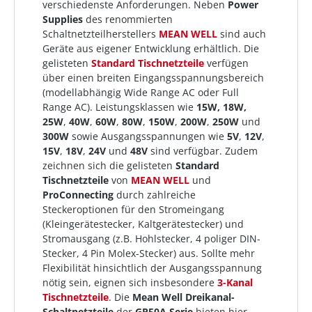
verschiedenste Anforderungen. Neben
Power
Supplies
des renommierten
Schaltnetzteilherstellers
MEAN WELL
sind auch
Geräte aus eigener Entwicklung erhältlich. Die
gelisteten
Standard Tischnetzteile
verfügen
über einen breiten Eingangsspannungsbereich
(modellabhängig Wide Range AC oder Full
Range AC). Leistungsklassen wie
15W, 18W,
25W
,
40W
,
60W
,
80W
,
150W
,
200W
,
250W
und
300W
sowie Ausgangsspannungen wie
5V
,
12V
,
15V
,
18V
,
24V
und
48V
sind verfügbar. Zudem
zeichnen sich die gelisteten
Standard
Tischnetzteile
von
MEAN WELL
und
ProConnecting
durch zahlreiche
Steckeroptionen für den Stromeingang
(Kleingerätestecker, Kaltgerätestecker) und
Stromausgang (z.B. Hohlstecker, 4 poliger DIN-
Stecker, 4 Pin Molex-Stecker) aus. Sollte mehr
Flexibilität hinsichtlich der Ausgangsspannung
nötig sein, eignen sich insbesondere
3-Kanal
Tischnetzteile
. Die
Mean Well
Dreikanal-
Schaltnetzteile
der
GP50A Serie
bieten hier