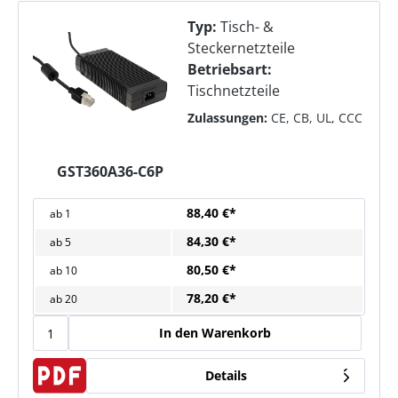
Typ:
Tisch- &
Steckernetzteile
Betriebsart:
Tischnetzteile
Zulassungen:
CE, CB, UL, CCC
GST360A36-C6P
88,40 €*
ab
1
84,30 €*
ab
5
80,50 €*
ab
10
78,20 €*
ab
20
In den Warenkorb
Details