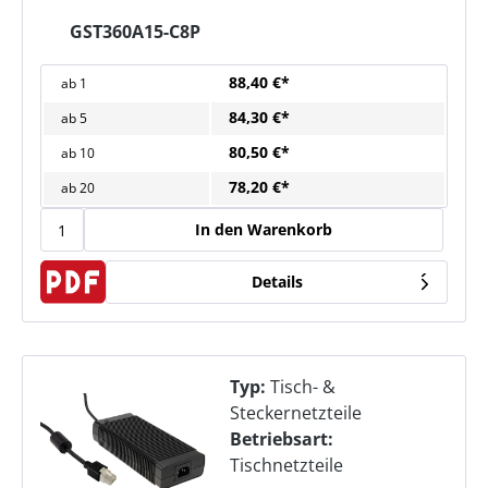
GST360A15-C8P
88,40 €*
ab
1
84,30 €*
ab
5
80,50 €*
ab
10
78,20 €*
ab
20
In den Warenkorb
Details
Typ:
Tisch- &
Steckernetzteile
Betriebsart:
Tischnetzteile