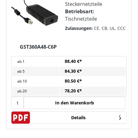
Steckernetzteile
Betriebsart:
Tischnetzteile
Zulassungen:
CE, CB, UL, CCC
GST360A48-C6P
88,40 €*
ab
1
84,30 €*
ab
5
80,50 €*
ab
10
78,20 €*
ab
20
In den Warenkorb
Details