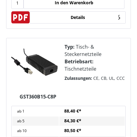
In den Warenkorb
Details
Typ:
Tisch- &
Steckernetzteile
Betriebsart:
Tischnetzteile
Zulassungen:
CE, CB, UL, CCC
GST360B15-C8P
88,40 €*
ab
1
84,30 €*
ab
5
80,50 €*
ab
10