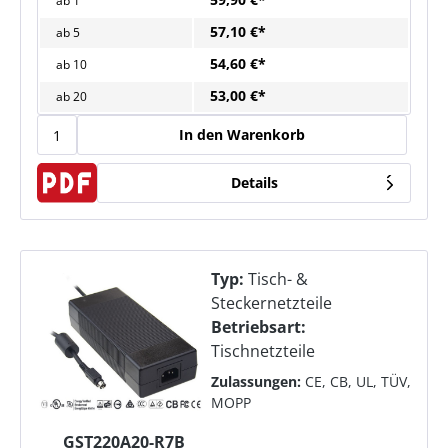
ab
1
57,10 €*
ab
5
54,60 €*
ab
10
53,00 €*
ab
20
In den Warenkorb
Details
Typ:
Tisch- &
Steckernetzteile
Betriebsart:
Tischnetzteile
Zulassungen:
CE, CB, UL, TÜV,
MOPP
GST220A20-R7B