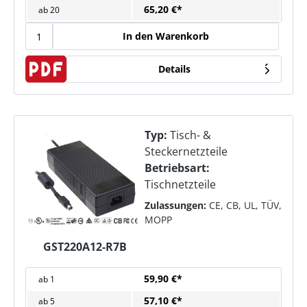
65,20 €*
ab
20
In den Warenkorb
Details
Typ:
Tisch- &
Steckernetzteile
Betriebsart:
Tischnetzteile
Zulassungen:
CE, CB, UL, TÜV,
MOPP
GST220A12-R7B
59,90 €*
ab
1
57,10 €*
ab
5