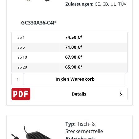
Zulassungen:
CE, CB, UL, TÜV
GC330A36-C4P
74,50 €*
ab
1
71,00 €*
ab
5
67,90 €*
ab
10
65,90 €*
ab
20
In den Warenkorb
Details
Typ:
Tisch- &
Steckernetzteile
Betriebsart: