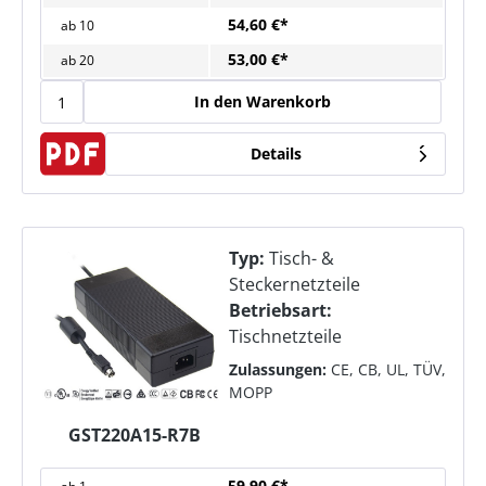
54,60 €*
ab
10
53,00 €*
ab
20
In den Warenkorb
Details
Typ:
Tisch- &
Steckernetzteile
Betriebsart:
Tischnetzteile
Zulassungen:
CE, CB, UL, TÜV,
MOPP
GST220A15-R7B
59,90 €*