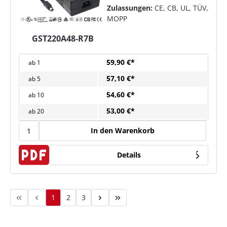
Zulassungen:
CE, CB, UL, TÜV,
MOPP
GST220A48-R7B
59,90 €*
ab
1
57,10 €*
ab
5
54,60 €*
ab
10
53,00 €*
ab
20
In den Warenkorb
Details
1
2
3