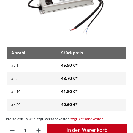
Anzahl
Stückpreis
45,90 €*
ab
1
43,70 €*
ab
5
41,80 €*
ab
10
40,60 €*
ab
20
Preise exkl. MwSt. zzgl. Versandkosten
zzgl. Versandkosten
Anzahl
In den Warenkorb