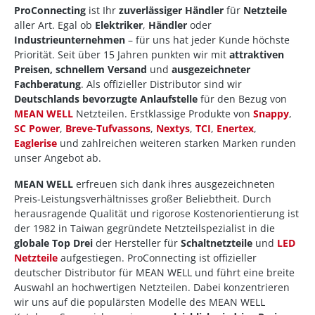
ProConnecting
ist Ihr
zuverlässiger Händler
für
Netzteile
aller Art. Egal ob
Elektriker
,
Händler
oder
Industrieunternehmen
– für uns hat jeder Kunde höchste
Priorität. Seit über 15 Jahren punkten wir mit
attraktiven
Preisen, schnellem Versand
und
ausgezeichneter
Fachberatung
. Als offizieller Distributor sind wir
Deutschlands bevorzugte Anlaufstelle
für den Bezug von
MEAN WELL
Netzteilen. Erstklassige Produkte von
Snappy
,
SC Power
,
Breve-Tufvassons
,
Nextys
,
TCI
,
Enertex
,
Eaglerise
und zahlreichen weiteren starken Marken runden
unser Angebot ab.
MEAN WELL
erfreuen sich dank ihres ausgezeichneten
Preis-Leistungsverhältnisses großer Beliebtheit. Durch
herausragende Qualität und rigorose Kostenorientierung ist
der 1982 in Taiwan gegründete Netzteilspezialist in die
globale Top Drei
der Hersteller für
Schaltnetzteile
und
LED
Netzteile
aufgestiegen. ProConnecting ist offizieller
deutscher Distributor für MEAN WELL und führt eine breite
Auswahl an hochwertigen Netzteilen. Dabei konzentrieren
wir uns auf die populärsten Modelle des MEAN WELL