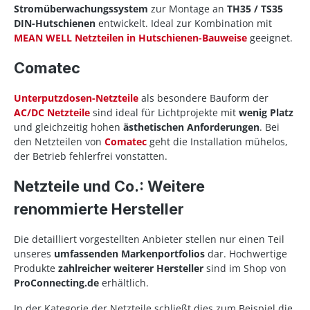
Stromüberwachungssystem
zur Montage an
TH35 / TS35
DIN-Hutschienen
entwickelt. Ideal zur Kombination mit
MEAN WELL Netzteilen in Hutschienen-Bauweise
geeignet.
Comatec
Unterputzdosen-Netzteile
als besondere Bauform der
AC/DC Netzteile
sind ideal für Lichtprojekte mit
wenig Platz
und gleichzeitig hohen
ästhetischen Anforderungen
. Bei
den Netzteilen von
Comatec
geht die Installation mühelos,
der Betrieb fehlerfrei vonstatten.
Netzteile und Co.: Weitere
renommierte Hersteller
Die detailliert vorgestellten Anbieter stellen nur einen Teil
unseres
umfassenden Markenportfolios
dar. Hochwertige
Produkte
zahlreicher weiterer Hersteller
sind im Shop von
ProConnecting.de
erhältlich.
In der Kategorie der Netzteile schließt dies zum Beispiel die