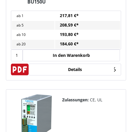
BU150U
217,81 €*
ab
1
208,59 €*
ab
5
193,80 €*
ab
10
184,60 €*
ab
20
In den Warenkorb
Details
Zulassungen:
CE, UL