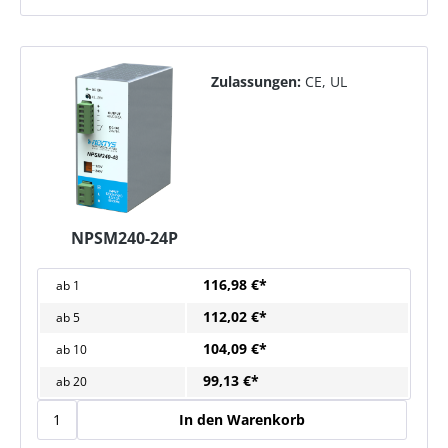
Zulassungen:
CE, UL
NPSM240-24P
116,98 €*
ab
1
112,02 €*
ab
5
104,09 €*
ab
10
99,13 €*
ab
20
In den Warenkorb