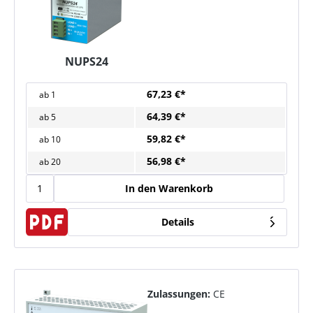
NUPS24
67,23 €*
ab
1
64,39 €*
ab
5
59,82 €*
ab
10
56,98 €*
ab
20
In den Warenkorb
Details
Zulassungen:
CE