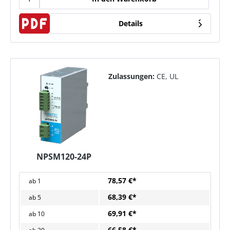
Details
Zulassungen:
CE, UL
NPSM120-24P
78,57 €*
ab
1
68,39 €*
ab
5
69,91 €*
ab
10
66,58 €*