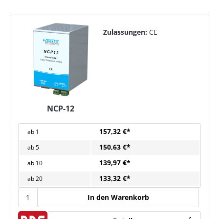
Zulassungen:
CE
NCP-12
157,32 €*
ab
1
150,63 €*
ab
5
139,97 €*
ab
10
133,32 €*
ab
20
In den Warenkorb