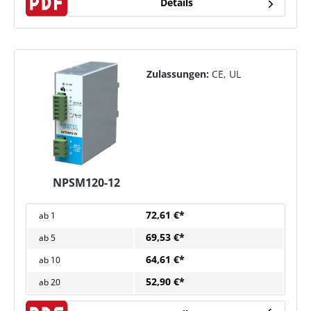
Details
Zulassungen:
CE, UL
NPSM120-12
72,61 €*
ab
1
69,53 €*
ab
5
64,61 €*
ab
10
52,90 €*
ab
20