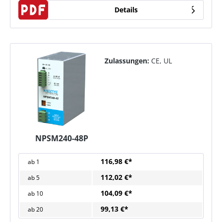
Details
Zulassungen:
CE, UL
NPSM240-48P
116,98 €*
ab
1
112,02 €*
ab
5
104,09 €*
ab
10
99,13 €*
ab
20