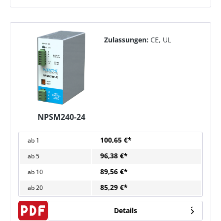
Zulassungen:
CE, UL
NPSM240-24
100,65 €*
ab
1
96,38 €*
ab
5
89,56 €*
ab
10
85,29 €*
ab
20
Details