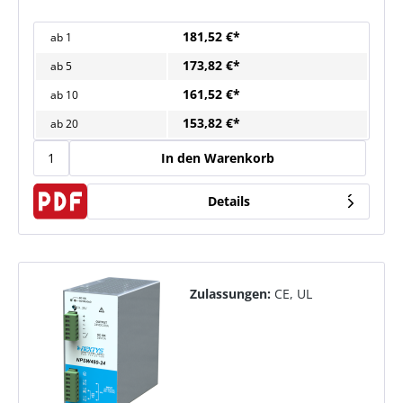
181,52 €*
ab
1
173,82 €*
ab
5
161,52 €*
ab
10
153,82 €*
ab
20
In den Warenkorb
Details
Zulassungen:
CE, UL