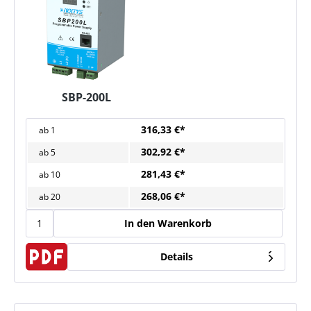
SBP-200L
316,33 €*
ab
1
302,92 €*
ab
5
281,43 €*
ab
10
268,06 €*
ab
20
In den Warenkorb
Details