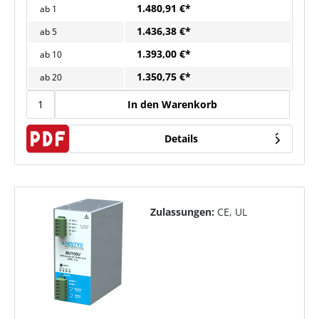
1.480,91 €*
ab
1
1.436,38 €*
ab
5
1.393,00 €*
ab
10
1.350,75 €*
ab
20
In den Warenkorb
Details
Zulassungen:
CE, UL