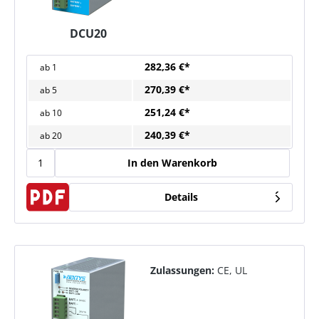
DCU20
282,36 €*
ab
1
270,39 €*
ab
5
251,24 €*
ab
10
240,39 €*
ab
20
In den Warenkorb
Details
Zulassungen:
CE, UL