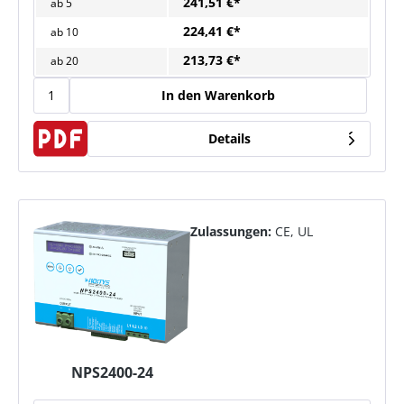
241,51 €*
ab
5
224,41 €*
ab
10
213,73 €*
ab
20
In den Warenkorb
Details
Zulassungen:
CE, UL
NPS2400-24