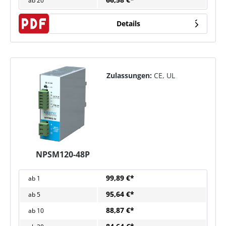
ab
20
Details
Zulassungen:
CE, UL
NPSM120-48P
99,89 €*
ab
1
95,64 €*
ab
5
88,87 €*
ab
10