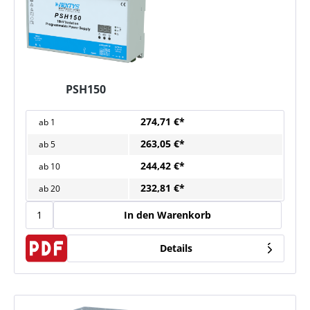
PSH150
274,71 €*
ab
1
263,05 €*
ab
5
244,42 €*
ab
10
232,81 €*
ab
20
In den Warenkorb
Details