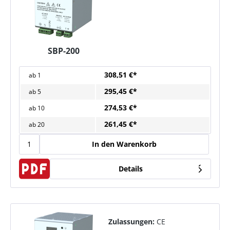
SBP-200
308,51 €*
ab
1
295,45 €*
ab
5
274,53 €*
ab
10
261,45 €*
ab
20
In den Warenkorb
Details
Zulassungen:
CE