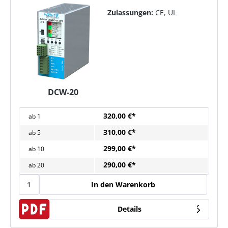
Zulassungen:
CE, UL
DCW-20
320,00 €*
ab
1
310,00 €*
ab
5
299,00 €*
ab
10
290,00 €*
ab
20
In den Warenkorb
Details