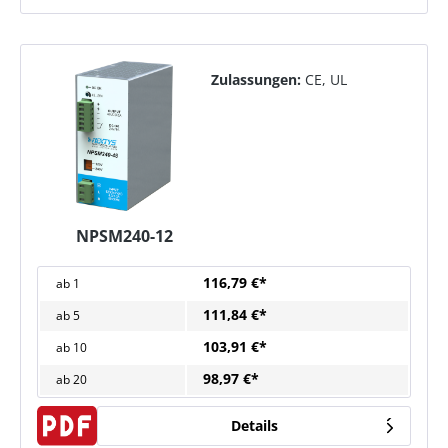
Zulassungen:
CE, UL
NPSM240-12
116,79 €*
ab
1
111,84 €*
ab
5
103,91 €*
ab
10
98,97 €*
ab
20
Details