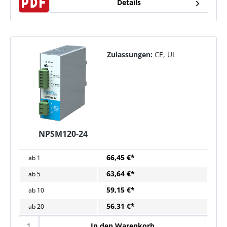
Details
Zulassungen:
CE, UL
NPSM120-24
66,45 €*
ab
1
63,64 €*
ab
5
59,15 €*
ab
10
56,31 €*
ab
20
In den Warenkorb