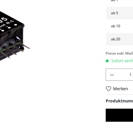
ab
5
ab
10
ab
20
Preise exkl. MwS
Sofort verf
Merken
Produktnum