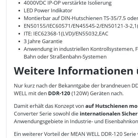
4000VDC IP-OP verstärkte Isolierung
LED Power Indikator
Montierbar auf DIN-Hutschienen TS-35/7.5 ode
EN50155/IEC60571/EN45545-2/EN50121-3-2,1(
ITE:
IEC62368-1(LVD)/EN55032,EAC
3 Jahre Garantie
Anwendung in industriellen Kontrollsystemen, 
Bahn oder Straßenbahn-Systemen
Weitere Informationen
Nur kurz nach der Bekanntgabe der brandneuen DD
WELL mit den
DDR-120
(120W) Geräten nach.
Damit erhält das Konzept von
auf Hutschienen mo
Converter Serie sowohl die
internationalen Sicher
Anwendungsgebiete in Industrie- und Eisenbahnko
Ein weiterer Vorteil der MEAN WELL DDR-120 Serie