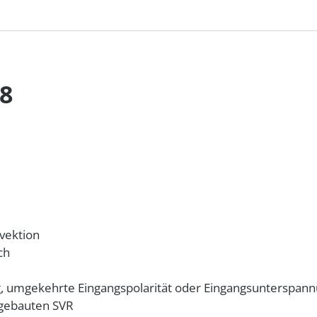
8
nvektion
ch
g, umgekehrte Eingangspolarität oder Eingangsunterspan
ngebauten SVR