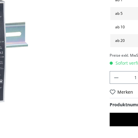
ab
5
ab
10
ab
20
Preise exkl. MwS
Sofort verf
Merken
Produktnum