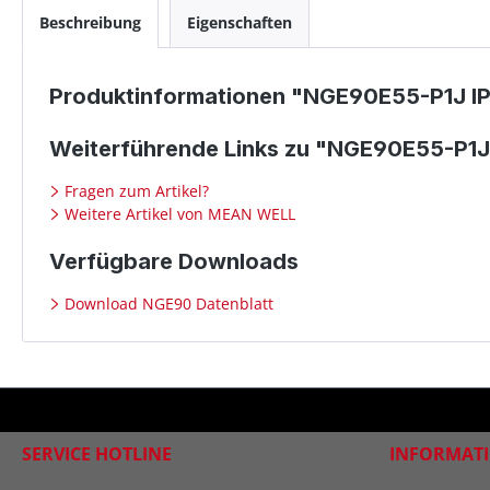
Beschreibung
Eigenschaften
Produktinformationen "NGE90E55-P1J IP
Weiterführende Links zu "NGE90E55-P1J
Fragen zum Artikel?
Weitere Artikel von MEAN WELL
Verfügbare Downloads
Download NGE90 Datenblatt
SERVICE HOTLINE
INFORMAT