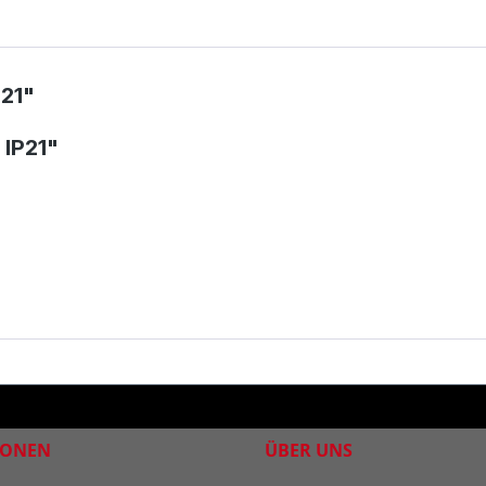
21"
 IP21"
IONEN
ÜBER UNS