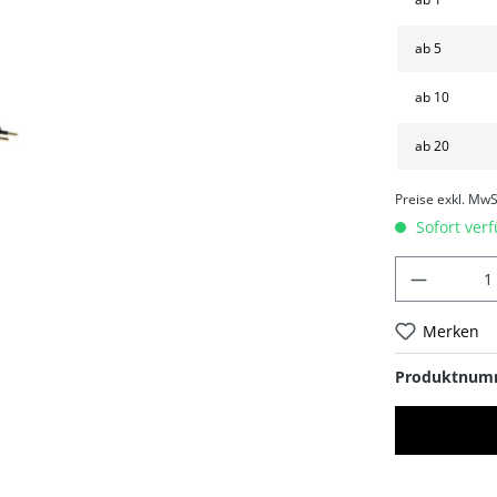
ab
5
ab
10
ab
20
Preise exkl. MwS
Sofort verf
Merken
Produktnum