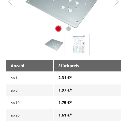
Anzahl
Stückpreis
2,31 €*
ab
1
1,97 €*
ab
5
1,75 €*
ab
10
1,61 €*
ab
20