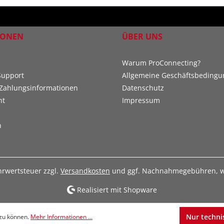
IONEN
ÜBER UNS
Warum ProConnecting?
Support
Allgemeine Geschäftsbeding
Zahlungsinformationen
Datenschutz
ht
Impressum
n
ehrwertsteuer zzgl.
Versandkosten
und ggf. Nachnahmegebühren, w
Realisiert mit Shopware
Nur techni
 zu können.
Mehr Informationen ...