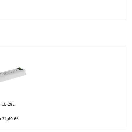
ICL-28L
b
31,60 €*