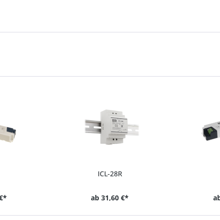
ICL-28R
€*
ab
31,60 €*
a