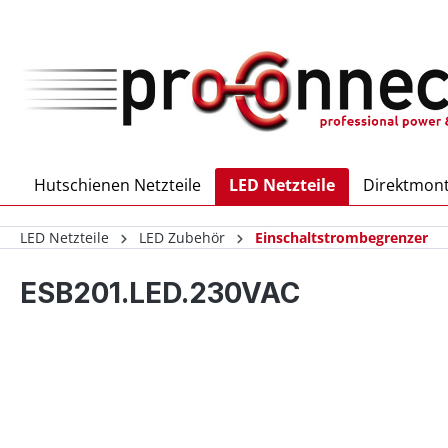
inhalt springen
Hutschienen Netzteile
LED Netzteile
Direktmont
LED Netzteile
LED Zubehör
Einschaltstrombegrenzer
ESB201.LED.230VAC