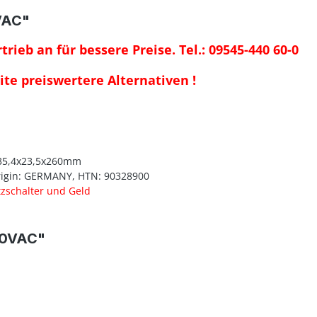
VAC"
rieb an für bessere Preise. Tel.: 09545-440 60-0
ite preiswertere Alternativen !
 35,4x23,5x260mm
Origin: GERMANY, HTN: 90328900
tzschalter und Geld
30VAC"