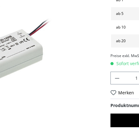
ab
5
ab
10
ab
20
Preise exkl. MwS
Sofort verf
Merken
Produktnum