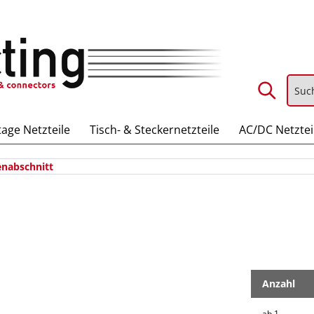
age Netzteile
Tisch- & Steckernetzteile
AC/DC Netztei
enabschnitt
Anzahl
ab
1