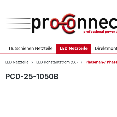
inhalt springen
Hutschienen Netzteile
LED Netzteile
Direktmont
LED Netzteile
LED Konstantstrom (CC)
Phasenan-/ Phas
PCD-25-1050B