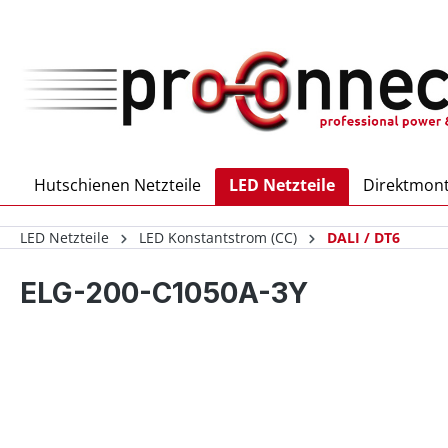
inhalt springen
Hutschienen Netzteile
LED Netzteile
Direktmont
LED Netzteile
LED Konstantstrom (CC)
DALI / DT6
ELG-200-C1050A-3Y