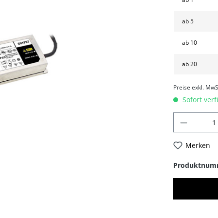
ab
5
ab
10
ab
20
Preise exkl. MwS
Sofort verf
Merken
Produktnum