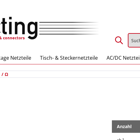
age Netzteile
Tisch- & Steckernetzteile
AC/DC Netztei
 / Ω
Anzahl
ab
1