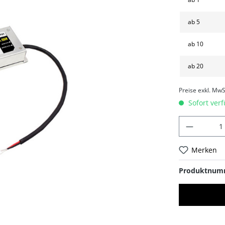
ab
5
ab
10
ab
20
Preise exkl. MwS
Sofort verf
Merken
Produktnum