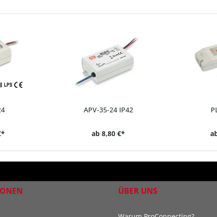
24
APV-35-24 IP42
P
€*
ab
8,80 €*
a
IONEN
ÜBER UNS
Warum ProConnecting?