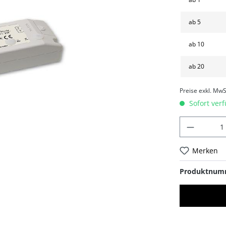
ab
5
ab
10
ab
20
Preise exkl. MwS
Sofort verf
Merken
Produktnum