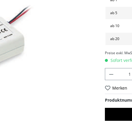
ab
5
ab
10
ab
20
Preise exkl. MwS
Sofort verf
Merken
Produktnum