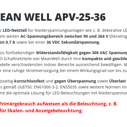
EAN WELL APV-25-36
es
LED-Netzteil
für Niederspannungsanlagen wie z. B. dekorative L
inem weiten
AC-Spannungsbereich zwischen 90 und 264 V
(Derating
on 0,7 A
sowie bei einer
36 VDC Sekundärspannung
.
s zu fünfsekündiger
Widerstandsfähigkeit gegen 300 VAC Spannu
LED-Schaltnetzteile von MeanWell durch ihre
kompakte und geschl
elle verschiedensten Indoor-Bereiche ausreichend bewältigen. Mit
für eine ruhige Stromversorgung bei einem Wirkungsgrad von bis z
gsseitig
kurzschlussfest
und
gegen Überspannung
sowie
Überlast 
rds gemäß UL8750, EN61000-3-2, EN55035 sowie weitere Normen im 
erie die optimale Lösung für LED-Beleuchtungen mit Niederspannu
Primärgebrauch aufweisen als die Beleuchtung, z. B.
für Skalen- und Anzeigebeleuchtung.