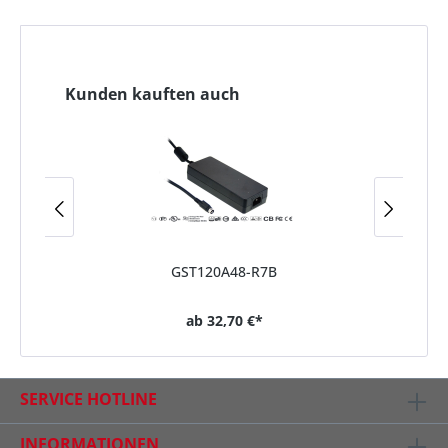
Kunden kauften auch
GST120A48-R7B
Net
ab
32,70 €*
SERVICE HOTLINE
INFORMATIONEN