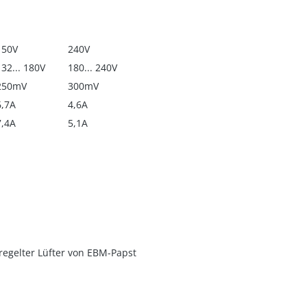
150V
240V
132... 180V
180... 240V
250mV
300mV
6,7A
4,6A
7,4A
5,1A
regelter Lüfter von EBM-Papst