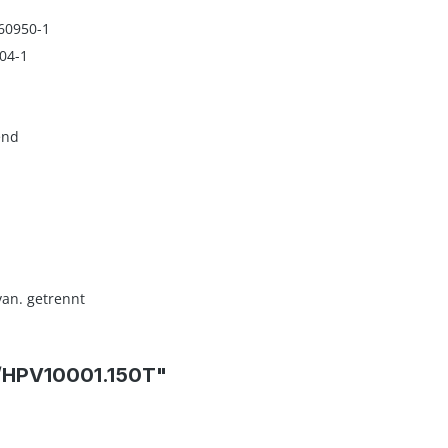
C60950-1
04-1
end
van. getrennt
0/HPV10001.150T"