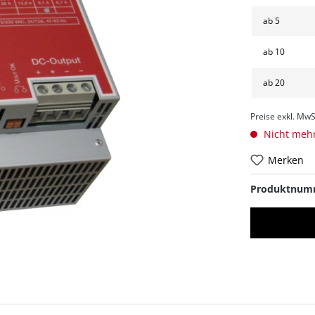
ab
5
ab
10
ab
20
Preise exkl. MwS
Nicht mehr
Merken
Produktnum