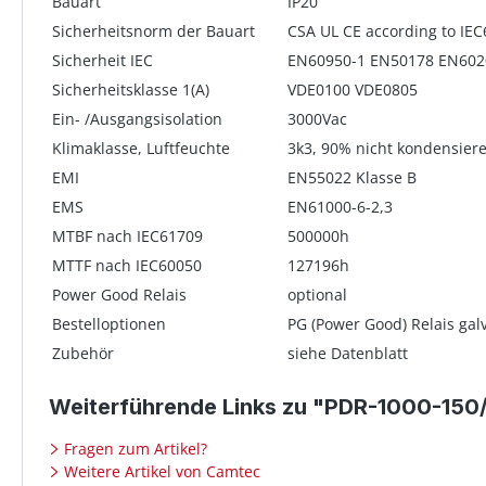
Bauart
IP20
Sicherheitsnorm der Bauart
CSA UL CE according to IE
Sicherheit IEC
EN60950-1 EN50178 EN602
Sicherheitsklasse 1(A)
VDE0100 VDE0805
Ein- /Ausgangsisolation
3000Vac
Klimaklasse, Luftfeuchte
3k3, 90% nicht kondensier
EMI
EN55022 Klasse B
EMS
EN61000-6-2,3
MTBF nach IEC61709
500000h
MTTF nach IEC60050
127196h
Power Good Relais
optional
Bestelloptionen
PG (Power Good) Relais gal
Zubehör
siehe Datenblatt
Weiterführende Links zu "PDR-1000-15
Fragen zum Artikel?
Weitere Artikel von Camtec