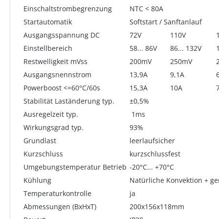
Einschaltstrombegrenzung
NTC < 80A
Startautomatik
Softstart / Sanftanlauf
Ausgangsspannung DC
72V
110V
Einstellbereich
58... 86V
86... 132V
Restwelligkeit mVss
200mV
250mV
Ausgangsnennstrom
13,9A
9,1A
Powerboost <=60°C/60s
15,3A
10A
Stabilität Laständerung typ.
±0,5%
Ausregelzeit typ.
1ms
Wirkungsgrad typ.
93%
Grundlast
leerlaufsicher
Kurzschluss
kurzschlussfest
Umgebungstemperatur Betrieb
-20°C... +70°C
Kühlung
Natürliche Konvektion + ge
Temperaturkontrolle
ja
Abmessungen (BxHxT)
200x156x118mm