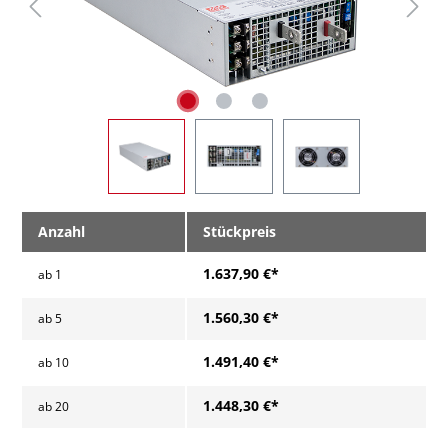
Anzahl
Stückpreis
1.637,90 €*
ab
1
1.560,30 €*
ab
5
1.491,40 €*
ab
10
1.448,30 €*
ab
20