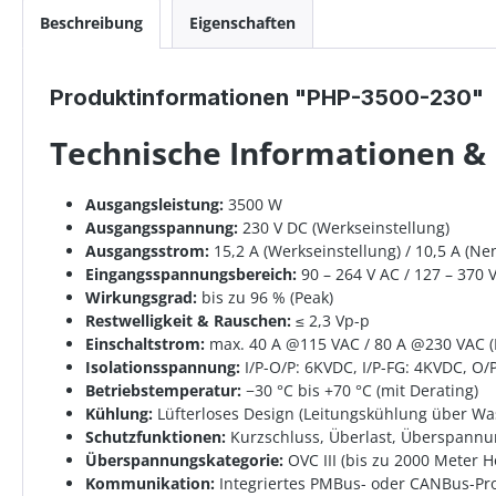
Beschreibung
Eigenschaften
Produktinformationen "PHP-3500-230"
Technische Informationen &
Ausgangsleistung:
3500 W
Ausgangsspannung:
230 V DC (Werkseinstellung)
Ausgangsstrom:
15,2 A (Werkseinstellung) / 10,5 A (N
Eingangsspannungsbereich:
90 – 264 V AC / 127 – 370 
Wirkungsgrad:
bis zu 96 % (Peak)
Restwelligkeit & Rauschen:
≤ 2,3 Vp-p
Einschaltstrom:
max. 40 A @115 VAC / 80 A @230 VAC (K
Isolationsspannung:
I/P-O/P: 6KVDC, I/P-FG: 4KVDC, O
Betriebstemperatur:
−30 °C bis +70 °C (mit Derating)
Kühlung:
Lüfterloses Design (Leitungskühlung über Wa
Schutzfunktionen:
Kurzschluss, Überlast, Überspann
Überspannungskategorie:
OVC III (bis zu 2000 Meter 
Kommunikation:
Integriertes PMBus- oder CANBus-Pro