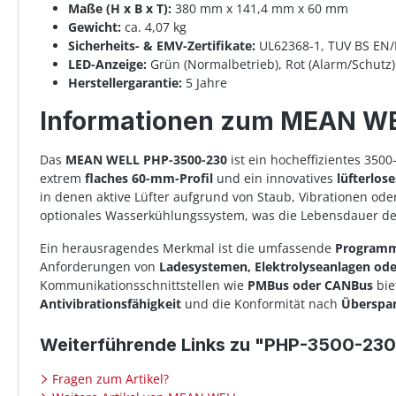
Maße (H x B x T):
380 mm x 141,4 mm x 60 mm
Gewicht:
ca. 4,07 kg
Sicherheits- & EMV-Zertifikate:
UL62368-1, TUV BS EN/
LED-Anzeige:
Grün (Normalbetrieb), Rot (Alarm/Schutz)
Herstellergarantie:
5 Jahre
Informationen zum MEAN W
Das
MEAN WELL PHP-3500-230
ist ein hocheffizientes 3500
extrem
flaches 60-mm-Profil
und ein innovatives
lüfterlos
in denen aktive Lüfter aufgrund von Staub, Vibrationen od
optionales Wasserkühlungssystem, was die Lebensdauer de
Ein herausragendes Merkmal ist die umfassende
Programm
Anforderungen von
Ladesystemen, Elektrolyseanlagen ode
Kommunikationsschnittstellen wie
PMBus oder CANBus
bie
Antivibrationsfähigkeit
und die Konformität nach
Überspan
Weiterführende Links zu "PHP-3500-23
Fragen zum Artikel?