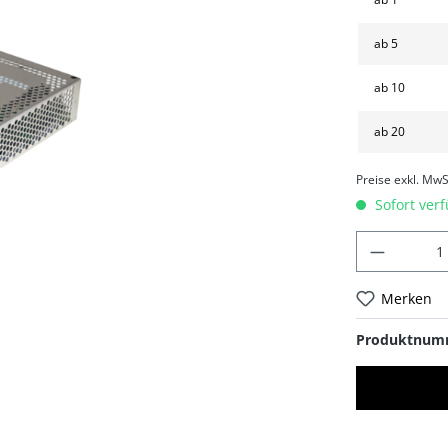
ab
5
ab
10
ab
20
Preise exkl. MwS
Sofort verf
Merken
Produktnum