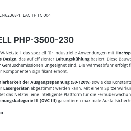
EN62368-1, EAC TP TC 004
ELL PHP-3500-230
-W-Netzteil, das speziell für industrielle Anwendungen mit
Hochsp
es Design
, das auf effizienter
Leitungskühlung
basiert. Diese Bauw
er Geräuschemissionen ungeeignet sind. Die Wärmeabfuhr erfolgt f
r Komponenten signifikant erhöht.
ierbarkeit der Ausgangsspannung (50-120%)
sowie des Konstants
r Lasergeräten
abgestimmt werden kann. Mit einem Spitzenwirk
tet das Netzteil eine intelligente Plattform für die Fernüberwach
nungskategorie III (OVC III)
garantieren maximale Ausfallsicherhei
0"