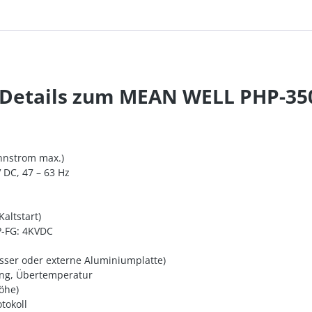
 Details zum MEAN WELL PHP-350
ennstrom max.)
V DC, 47 – 63 Hz
altstart)
/P-FG: 4KVDC
sser oder externe Aluminiumplatte)
ung, Übertemperatur
Höhe)
tokoll