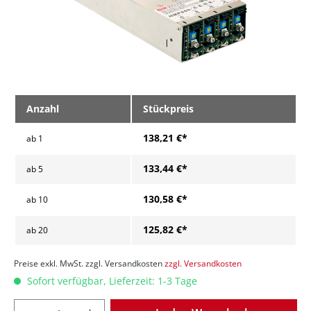
Anzahl
Stückpreis
138,21 €*
ab
1
133,44 €*
ab
5
130,58 €*
ab
10
125,82 €*
ab
20
Preise exkl. MwSt. zzgl. Versandkosten
zzgl. Versandkosten
Sofort verfügbar, Lieferzeit: 1-3 Tage
Anzahl