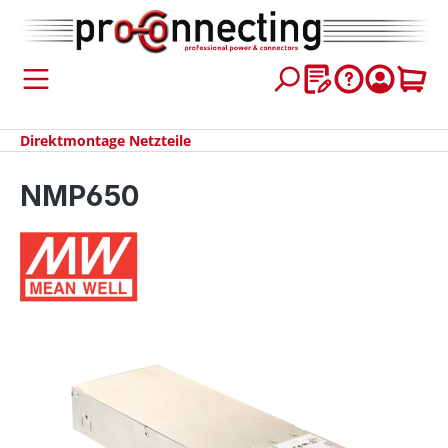
inhalt springen
Direktmontage Netzteile
NMP650