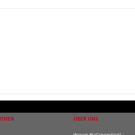
IONEN
ÜBER UNS
Warum ProConnecting?