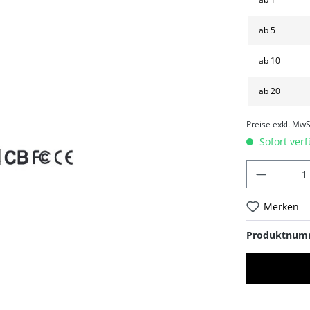
ab
5
ab
10
ab
20
Preise exkl. MwS
Sofort verf
Merken
Produktnum