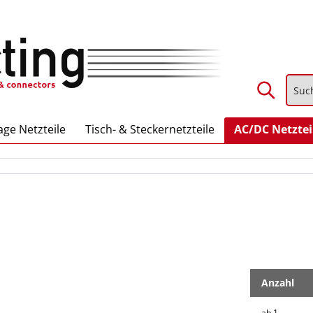
ge Netzteile
Tisch- & Steckernetzteile
AC/DC Netztei
Anzahl
ab
1