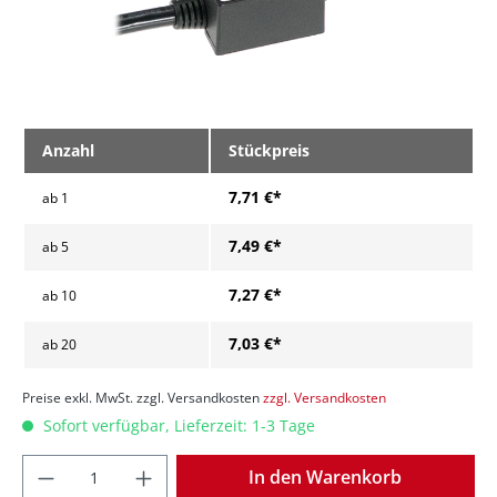
Anzahl
Stückpreis
7,71 €*
ab
1
7,49 €*
ab
5
7,27 €*
ab
10
7,03 €*
ab
20
Preise exkl. MwSt. zzgl. Versandkosten
zzgl. Versandkosten
Sofort verfügbar, Lieferzeit: 1-3 Tage
Anzahl
In den Warenkorb