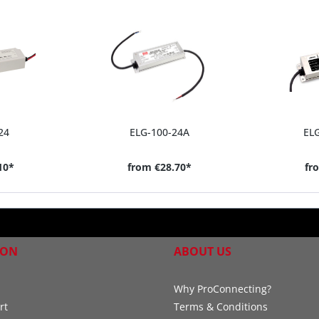
24
ELG-100-24A
EL
10*
from
€28.70*
fr
ION
ABOUT US
Why ProConnecting?
rt
Terms & Conditions