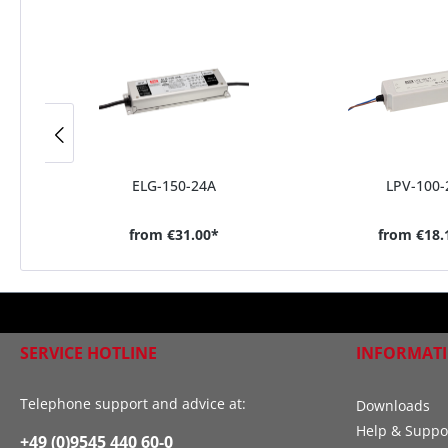
ELG-150-24A
LPV-100-
from
€31.00*
from
€18.
SERVICE HOTLINE
INFORMAT
Telephone support and advice at:
Downloads
Help & Suppo
+49 (0)9545 440 60-0