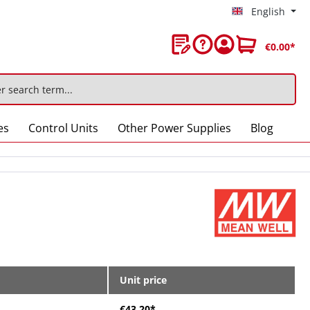
English
€0.00*
es
Control Units
Other Power Supplies
Blog
Unit price
€43.20*