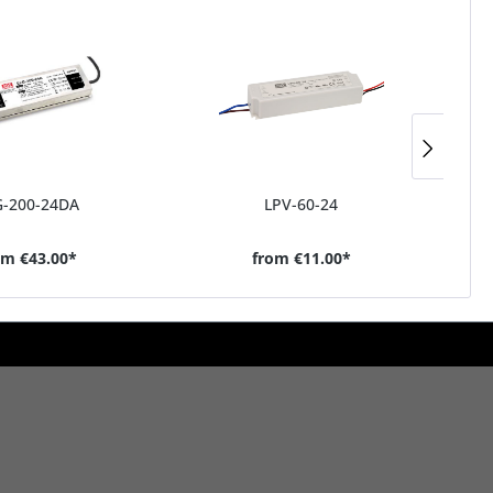
Tip
G-200-24DA
LPV-60-24
om
€43.00*
from
€11.00*