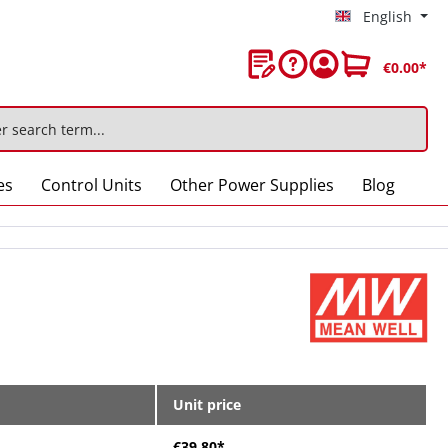
English
€0.00*
es
Control Units
Other Power Supplies
Blog
Unit price
€39.80*