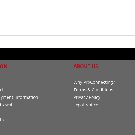
ION
ABOUT US
Why ProConnecting?
rt
Terms & Conditions
ayment information
Privacy Policy
drawal
Legal Notice
in