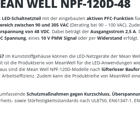
EAN WELL NPF-120D-48
s
LED-Schaltnetzteil
mit der eingebauten
aktiven PFC-Funktion
fü
reich zwischen 90 und 305 VAC
(Derating bei 90 – 100 VAC). Zud
rspannung von 48 VDC
. Dabei beträgt der
Ausgangsstrom 2,5 A
.
VDC Spannung
, eines
10 V PMW Signal
oder per
Widerstand
erfolgt.
67
im Kunststoffgehäuse können die LED-Netzgeräte der Mean Wel
t ist die Produktserie von MeanWell für die LED-Anwendungen wie 
aus sind die Mean Well NPF-120D-Modelle nach
lüfterloser Baufo
r Arbeitseffizienz. Zudem kann die Produktreihe von MeanWell ei
r umfassende
Schutzmaßnahmen gegen Kurzschluss, Überspannun
eits- sowie Störfestigkeitsstandards nach UL8750, EN61347-1, EN