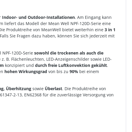
r
Indoor- und Outdoor-Installationen
. Am Eingang kann
em liefert das Modell der Mean Well NPF-120D-Serie eine
 Die Produktreihe von MeanWell bietet weiterhin eine
3 in 1
 Falls Sie Fragen dazu haben, können Sie sich jederzeit mit
l NPF-120D-Serie
sowohl die trockenen als auch die
z. B. Flächenleuchten, LED-Anzeigenschilder sowie LED-
rm
konzipiert und
durch freie Luftkonvektion gekühlt
.
nen
hohen Wirkungsgrad
von bis zu
90%
bei einem
g, Überhitzung
sowie
Überlast
. Die Produktreihe von
61347-2-13, EN62368 für die zuverlässige Versorgung von