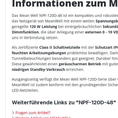
Informationen zum M
Das Mean Well NPF-120D-48 ist ein kompaktes und robuste
das Netzgerät von MeanWell mit einem weiten
Spannungsbe
geregelte
120 W Leistung
bei einergebräuchlichen
Sekundä
Dimmfunktion
, die über Anlegung einer
externen 0 - 10 
uns in Verbindung setzen.
Als zertifizierte
Class II Schaltnetzteile
mit der
Schutzart IP
feuchten Arbeitsumgebungen
problemlos bewältigen. Dami
Tunnelbeleuchtungen besonders gut geeignet. Darüber hin
Diese gewährleistet einen
geräuscharmen Betrieb
mit gute
niedrigen Standby-Verbrauch
erreichen.
Ausgangsseitig verfügt die Mean Well NPF-120D-Serie übe
MeanWell ist zudem konform mit den grundlegenden Sicherh
LED-Netzteilen.
Weiterführende Links zu "NPF-120D-48"
Fragen zum Artikel?